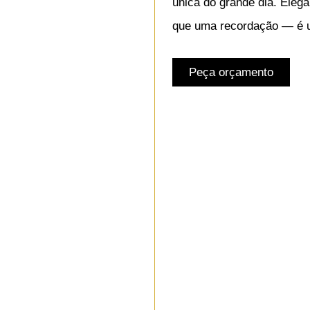
única do grande dia. Elega
que uma recordação — é u
Peça orçamento