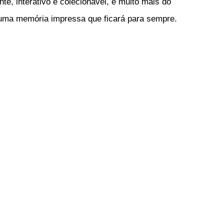
nte, interativo e colecionável, é muito mais do
ma memória impressa que ficará para sempre.