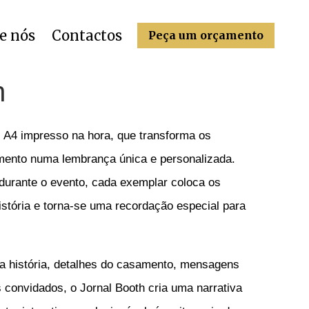
e nós
Contactos
Peça um orçamento
h
l A4 impresso na hora, que transforma os
ento numa lembrança única e personalizada.
durante o evento, cada exemplar coloca os
istória e torna-se uma recordação especial para
a história, detalhes do casamento, mensagens
s convidados, o Jornal Booth cria uma narrativa